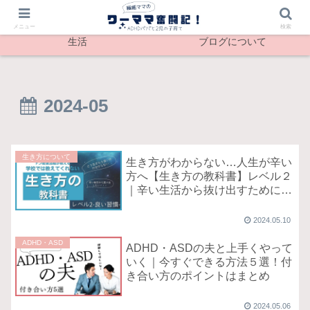
最新記事
メンタル
メニュー
検索
生活
ブログについて
2024-05
生き方について
生き方がわからない…人生が辛い
方へ【生き方の教科書】レベル２
｜辛い生活から抜け出すために今
すぐできる習慣
2024.05.10
ADHD・ASD
ADHD・ASDの夫と上手くやって
いく｜今すぐできる方法５選！付
き合い方のポイントはまとめ
2024.05.06