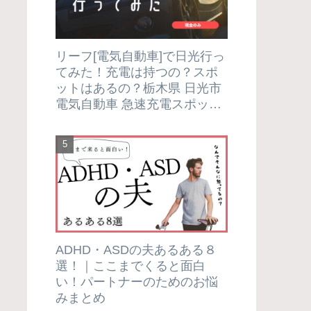
リーフ[電気自動車]で日光行っ
てみた！充電は持つの？スポ
ットはあるの？栃木県 日光市
電気自動車 急速充電スポット
紹介＆実証レポート
ADHD・ASDの夫あるある８
選！｜ここまでくると面白
い！パートナーのためのお悩
みまとめ