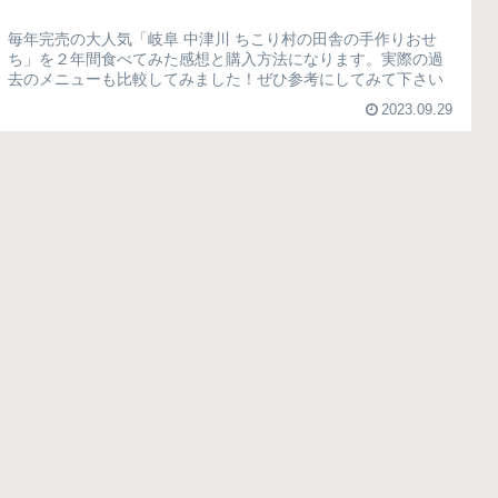
毎年完売の大人気「岐阜 中津川 ちこり村の田舎の手作りおせ
ち」を２年間食べてみた感想と購入方法になります。実際の過
去のメニューも比較してみました！ぜひ参考にしてみて下さい
2023.09.29
ち