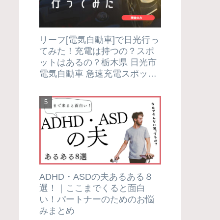
リーフ[電気自動車]で日光行っ
てみた！充電は持つの？スポ
ットはあるの？栃木県 日光市
電気自動車 急速充電スポット
紹介＆実証レポート
ADHD・ASDの夫あるある８
選！｜ここまでくると面白
い！パートナーのためのお悩
みまとめ