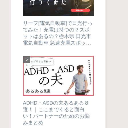
リーフ[電気自動車]で日光行っ
てみた！充電は持つの？スポ
ットはあるの？栃木県 日光市
電気自動車 急速充電スポット
紹介＆実証レポート
ADHD・ASDの夫あるある８
選！｜ここまでくると面白
い！パートナーのためのお悩
みまとめ