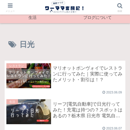
最新記事
メンタル
メニュー
検索
生活
ブログについて
日光
レストラン
マリオットボンヴォイでレストラ
ンに行ってみた｜実際に使ってみ
たメリット・割引は！？
2023.06.09
生活
リーフ[電気自動車]で日光行って
みた！充電は持つの？スポットは
あるの？栃木県 日光市 電気自動
車 急速充電スポット紹介＆実証
レポート
2023.06.07