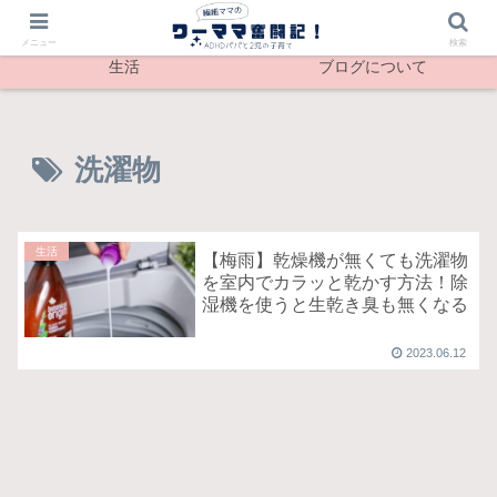
最新記事
メンタル
メニュー
検索
生活
ブログについて
洗濯物
生活
【梅雨】乾燥機が無くても洗濯物
を室内でカラッと乾かす方法！除
湿機を使うと生乾き臭も無くなる
2023.06.12