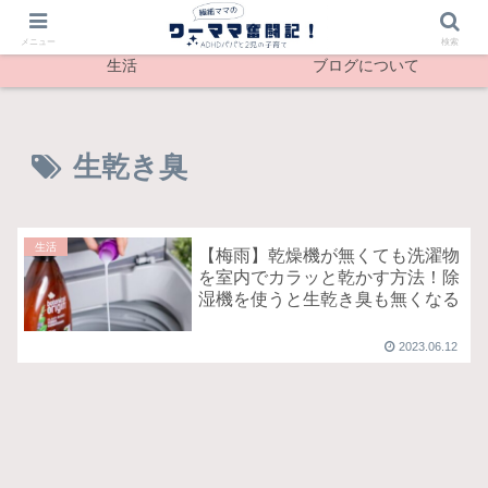
最新記事
メンタル
メニュー
検索
生活
ブログについて
生乾き臭
生活
【梅雨】乾燥機が無くても洗濯物
を室内でカラッと乾かす方法！除
湿機を使うと生乾き臭も無くなる
2023.06.12