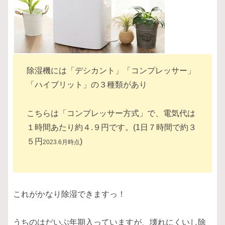
除湿機には「デシカント」「コンプレッサー」
「ハイブリット」の３種類があり
こちらは「コンプレッサー方式」で、電気代は
１時間あたり約４.９円です。(1日７時間で約３
５円
)
2
0
2
3
.
6
月時点
これがかなり除湿できますっ！
うちのはだいぶ年期入っていますが、壊れにくいし除