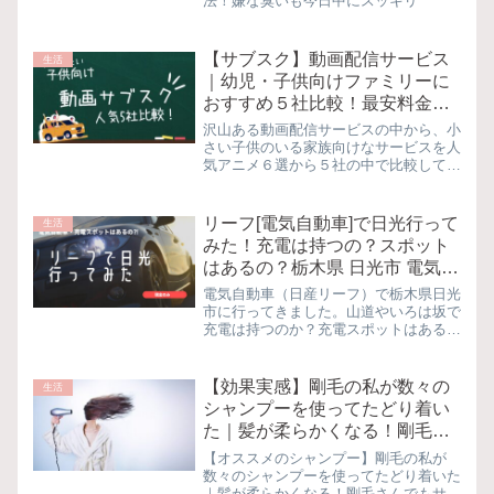
法！嫌な臭いも今日中にスッキリ
【サブスク】動画配信サービス
生活
｜幼児・子供向けファミリーに
おすすめ５社比較！最安料金は
どこ？
沢山ある動画配信サービスの中から、小
さい子供のいる家族向けなサービスを人
気アニメ６選から５社の中で比較してみ
ました。最安料金や無料視聴できるサー
ビスも紹介！
リーフ[電気自動車]で日光行って
生活
みた！充電は持つの？スポット
はあるの？栃木県 日光市 電気自
動車 急速充電スポット紹介＆実
電気自動車（日産リーフ）で栃木県日光
証レポート
市に行ってきました。山道やいろは坂で
充電は持つのか？充電スポットはあるの
か？という疑問を実体験をもとにまとめ
てみました！
【効果実感】剛毛の私が数々の
生活
シャンプーを使ってたどり着い
た｜髪が柔らかくなる！剛毛さ
んでもサラサラになるシャンプ
【オススメのシャンプー】剛毛の私が
ー！梅雨時期にも効果あり
数々のシャンプーを使ってたどり着いた
｜髪が柔らかくなる！剛毛さんでもサラ