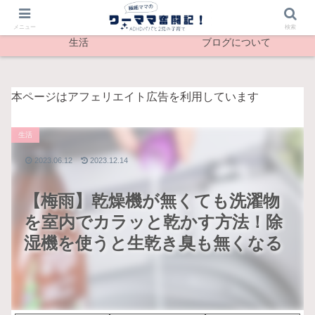
最新記事
メンタル
メニュー
検索
生活
ブログについて
本ページはアフェリエイト広告を利用しています
生活
2023.06.12
2023.12.14
【梅雨】乾燥機が無くても洗濯物
を室内でカラッと乾かす方法！除
湿機を使うと生乾き臭も無くなる