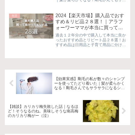
サラになるシャンプー！梅雨時期にも効
果あり
2024【楽天市場】購入品でおす
生活
すめ＆リピ品２８選！｜アラフ
ォーワーママが本当に買ってよ
かったもの紹介
過去１２年分の中で購入して本当に良か
ったおすすめ品とリピート品２８選！お
すすめ品は日用品と子育て用品に分けて
紹介しています。全て実際に購入したも
ので自信を持ってお勧めできます。
【効果実感】剛毛の私が数々のシャンプ
ーを使ってたどり着いた｜髪が柔らかく
なる！剛毛さんでもサラサラになるシャ
ンプー！梅雨時期にも効果あり
【雑談】カリカリ梅失敗した話｜なるほ
ど！そうなるのね。美味しそうな南高梅
のカリカリ梅がー（泣）