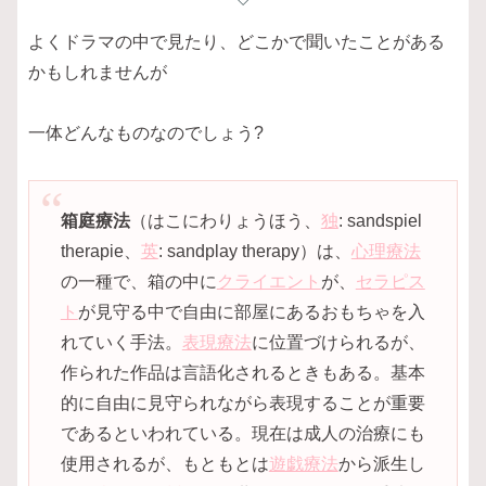
よくドラマの中で見たり、どこかで聞いたことがある
かもしれませんが
一体どんなものなのでしょう?
箱庭療法
（はこにわりょうほう、
独
: sandspiel
therapie、
英
: sandplay therapy）は、
心理療法
の一種で、箱の中に
クライエント
が、
セラピス
ト
が見守る中で自由に部屋にあるおもちゃを入
れていく手法。
表現療法
に位置づけられるが、
作られた作品は言語化されるときもある。基本
的に自由に見守られながら表現することが重要
であるといわれている。現在は成人の治療にも
使用されるが、もともとは
遊戯療法
から派生し