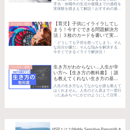
手当・休職中の生活や復職までの過程を
実体験を踏まえて解説！おすすめの過ご
し方やメリット・デメリットをまとめま
した。休職について悩み中の方はぜひ参
考にしてみて下さい
【育児】子供にイライラしてし
メンタル・思想
まう！今すぐできる問題解決方
法｜３枚のカードを書いて実践
してみました
「どうしても子供を怒ってしまう。そん
な自分が嫌だ」そんな悩みを解決する、
今すぐできるイライラ解決法！
生き方がわからない…人生が辛
メンタル・思想
い方へ【生き方の教科書】｜誰
も教えてくれない生き方の基本
となる５つのポイント
人生の生き方なんてなかなか誰も教えて
はくれません。人生のどん底まで一度行
ったあみちーにがどのようにして日常生
活を取り戻していったのか。そのポイン
トとなる基本の考え方を紹介します。も
し同じように悩まれている方がいたら、
ダメもとでぜひ読んでみて下さい
HSPとは？(Highly Sensitive Person)生き