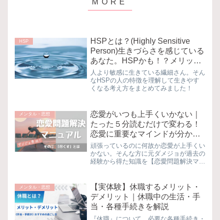
HSPとは？(Highly Sensitive
HSP
Person)生きづらさを感じている
あなた。HSPかも！？メリット
とデメリット
人より敏感に生きている繊細さん。そん
なHSPの人の特徴を理解して生きやす
くなる考え方をまとめてみました！
恋愛がいつも上手くいかない｜
メンタル・思想
たった５分読むだけで変わる！
恋愛に重要なマインドが分か
る！お悩み解決法
頑張っているのに何故か恋愛が上手くい
かない。そんな方に元ダメジョが過去の
経験から得た知識を【恋愛問題解決マニ
ュアル】でお伝えします！読めばきっと
あなたの為になる。
【実体験】休職するメリット・
メンタル・思想
デメリット｜休職中の生活・手
当・各種手続きを解説
『休職』について、必要な各種手続き・