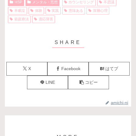
HSP
メンタル・思想
カウンセリング
不思議
不眠症
体験
実践
意味ある
深層心理
箱庭療法
適応障害
X
Facebook
はてブ
LINE
コピー
amichi-ni