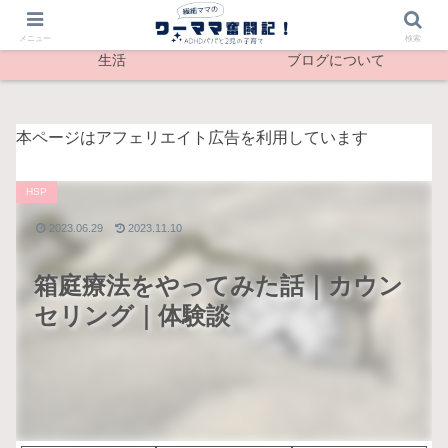
最新記事
メンタル
メニュー
検索
生活
ブログについて
本ページはアフェリエイト広告を利用しています
HSP
2023.06.29
2023.11.10
箱庭療法をやってみた話｜カウン
セリング｜体験談