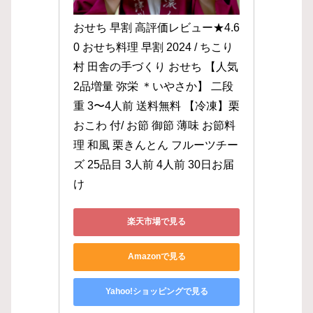
おせち 早割 高評価レビュー★4.6
0 おせち料理 早割 2024 / ちこり
村 田舎の手づくり おせち 【人気
2品増量 弥栄 ＊いやさか】 二段
重 3〜4人前 送料無料 【冷凍】栗
おこわ 付/ お節 御節 薄味 お節料
理 和風 栗きんとん フルーツチー
ズ 25品目 3人前 4人前 30日お届
け
楽天市場で見る
Amazonで見る
Yahoo!ショッピングで見る