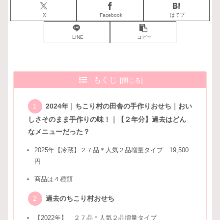
X
Facebook
はてブ
LINE
コピー
もくじ
2024年｜ちこり村の田舎の手作りおせち｜おい
しさそのまま手作りの味！｜【２年分】過去はどん
なメニューだった？
2025年【冷蔵】２７品＊人気２品増量タイプ 19,500
円
商品は４種類
過去のちこり村おせち
【2022年】 ２７品＊人気２品増量タイプ