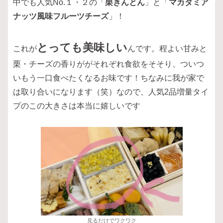
中でも人気No.１・２の「
栗きんとん
」と「
マカダミア
ナッツ風味フルーツチーズ
」！
とっても美味しい
これが
んです。程よい甘みと
栗・チーズの香りががそれぞれ食欲をそそり、ついつ
いもう一口食べたくなるお味です！ちなみに我が家で
は取り合いになります（笑）なので、人気2品増量タイ
プのこの大きさは本当に嬉しいです
見るだけでワクワク