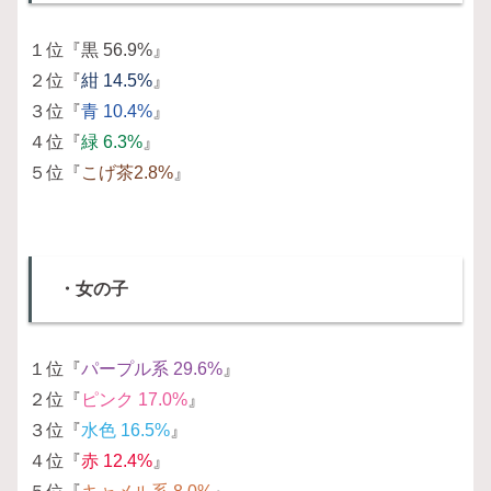
１位『黒 56.9%』
２位『
紺 14.5%
』
３位『
青 10.4%
』
４位『
緑 6.3%
』
５位『
こげ茶2.8%
』
・女の子
１位『
パープル系 29.6%
』
２位『
ピンク 17.0%
』
３位『
水色 16.5%
』
４位『
赤 12.4%
』