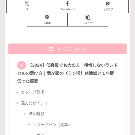
X
Facebook
はてブ
LINE
コピー
もくじ
【2024】低身長でも大丈夫！後悔しないランド
セルの選び方｜我が家の《ラン活》体験談と１年間
使った感想
カタログ請求
選んだポイント
革の種類
・コードバン（馬革）