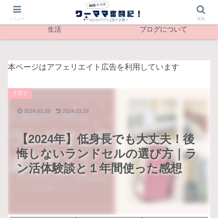
最新記事
メンタル
メニュー
検索
生活
ブログについて
本ページはアフェリエイト広告を利用しています
子育て
2024.03.28
2024.03.29
【2024年】低身長でも大丈夫！後
悔しないランドセルの選び方｜ラ
ン活体験談と１年間使った感想